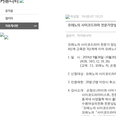
커뮤니티
공지글
작성일 : 19-08-07 19:23
갤러리
모레노의 사이코드라마 전문가양성
자유게시판
글쓴이 :
차이와너머
모레노의 사이코드라마 전문가 양성
4단계 교육은 3단계에 이어 모레노
1. 일 시 : 2019년 9월28일~10월
(9/28, 10/5, 12, 19, 26)
[교재 : J.L. 모레노 저, 손창
2. 신청대상 : 모레노의 사이코드라
3. 인원제한 : 20명 (5명 미만시 취소
4. 강사소개 : 손창선 (차이
사이코드라마티스트, 전문예
동국대 서양철학 박사 졸업, 
수원여성의전화 전문상담위원,
「모레노의 사이코드라마 치료의 
모레노의『사이코드라마 제