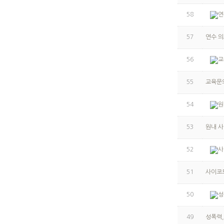
58
연
57
연수 
56
교
55
교육문
54
원
53
원내 
52
사
51
사이코
50
성
49
성폭력,