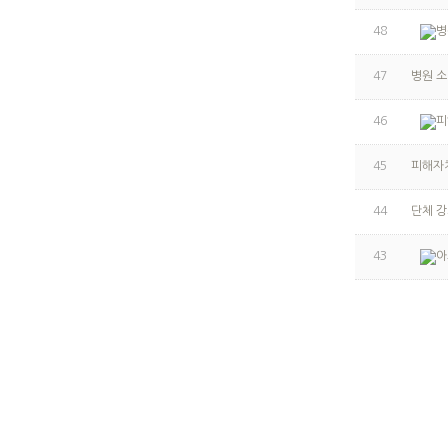
48
병
47
병원 
46
피
45
피해자
44
단체 강
43
아