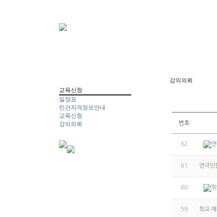
강의의뢰
교육신청
일정표
민간자격정보안내
교육신청
번호
강의의뢰
62
연
61
연극인
60
학
59
학교 