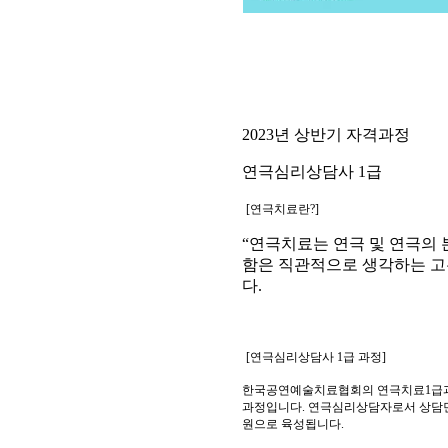
2023
년 상반기 자격과정
연극심리상담사
1
급
[
연극치료란
?]
“
연극치료는 연극 및 연극의 
함은 직관적으로 생각하는 고
다
.
[
연극심리상담사
1
급 과정
]
한국공연예술치료협회의 연극치료
1
급
과정입니다
.
연극심리상담자로서 상담면
원으로 육성됩니다
.