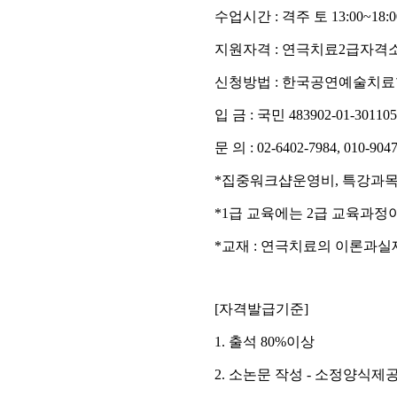
수업시간
:
격주 토
13:00~18:
지원자격
:
연극치료
2
급자격
신청방법
:
한국공연예술치료
입 금
:
국민
483902-01-301105
문 의
: 02-6402-7984, 010-9
*
집중워크샵운영비
,
특강과
*1
급 교육에는
2
급 교육과정
*
교재
:
연극치료의 이론과실
[
자격발급기준
]
1.
출석
80%
이상
2.
소논문 작성
-
소정양식제