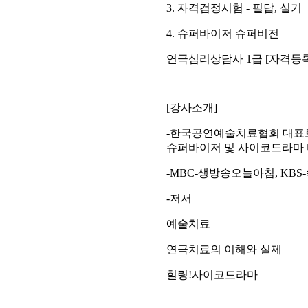
3.
자격검정시험
-
필답
,
실기
4.
슈퍼바이저 슈퍼비전
연극심리상담사
1
급
[
자격등
[
강사소개
]
-
한국공연예술치료협회 대표
슈퍼바이저 및 사이코드라마
-MBC-
생방송오늘아침
, KBS-
-
저서
예술치료
연극치료의 이해와 실제
힐링
!
사이코드라마