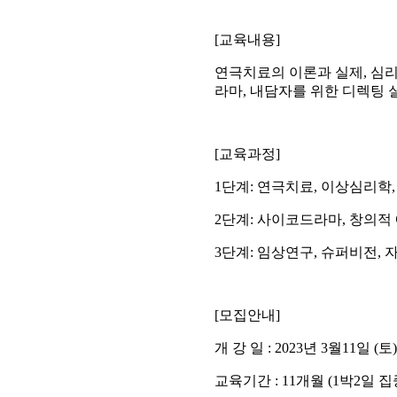
[
교육내용
]
연극치료의 이론과 실제
,
심리
라마
,
내담자를 위한 디렉팅 
[
교육과정
]
1
단계
:
연극치료
,
이상심리학
2
단계
:
사이코드라마
,
창의적
3
단계
:
임상연구
,
슈퍼비전
,
[
모집안내
]
개 강 일
: 2023
년
3
월
11
일
(
토
교육기간
: 11
개월
(1
박
2
일 