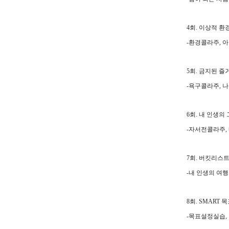
4
회
.
이상적 환
-
환경콜라주
,
아
5
회
.
금지된 즐
-
욕구콜라주
,
나
6
회
.
내 인생의
-
자서전콜라주
,
7
회
.
버킷리스트
-
내 인생의 여
8
회
. SMART
목
-
목표설정실습
,