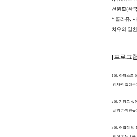
선원필
(
한국
*
콜라쥬
,
치유의 일
[
프로그램
1
회
.
아티스트 
-
잠재력 일깨우
2
회
.
지키고 싶
-
삶의 파이만들
3
회
.
어릴적 방 
-
힘이 되는 사