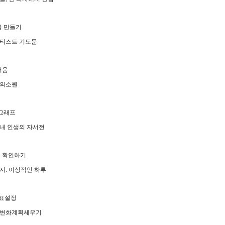
경 만들기
티스트 기도문
거움
의소원
 그래프
내 인생의 자서전
 확인하기
행지
.
이상적인 하루
표설정
변화계획세우기