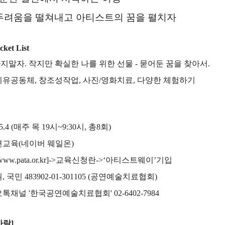
두려움을 떨쳐내고 아티스트의 꿈을 펼치자
ket List
하지말자
.
작지만 확실한 나를 위한 선물
-
묻어둔 꿈을 찾아서
.
치유공동체
,
창조성작업
,
사진
/
영화치료
,
다양한 체험하기
5.4 (
매주 목
19
시
~9:30
시
,
총
8
회
)
면교육
(
네이버 웨일온
)
www.pata.or.kr]->
교육신청란
->‘
아티스트웨이
’
기입
원
,
국민
483902-01-301105 (
공연예술치료협회
)
오톡채널
'
한국공연예술치료협회
' 02-6402-7984
사람
]