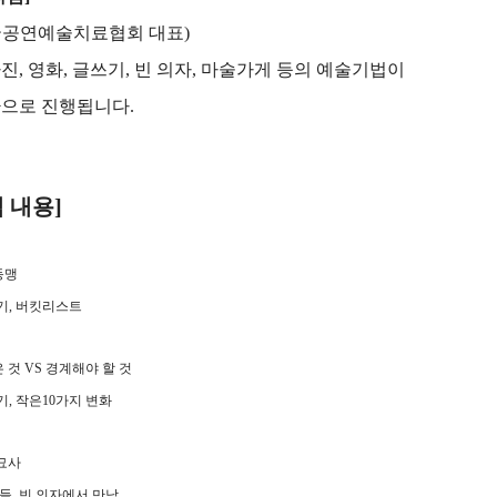
공연예술치료협회 대표
)
사진
,
영화
,
글쓰기
,
빈 의자
,
마술가게 등의 예술기법이
환으로 진행됩니다
.
 내용
]
동맹
기
,
버킷리스트
은 것
VS
경계해야 할 것
기
,
작은
10
가지 변화
묘사
람들
,
빈 의자에서 만남