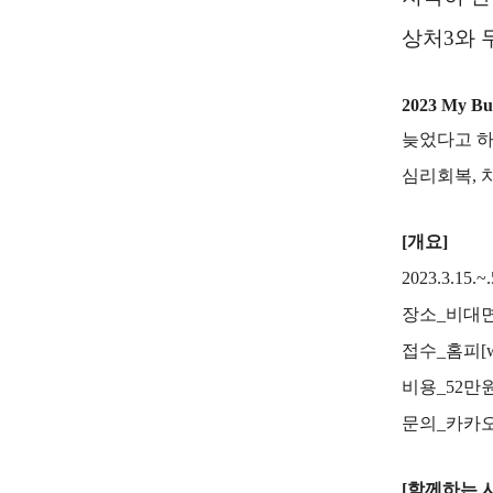
상처
3
와 
2023 My Buc
늦었다고 
심리회복
,
[
개요
]
2023.3.15.~.
장소
_
비대
접수
_
홈피
[
비용
_52
만
문의
_
카카
[
함께하는 