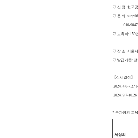
♡
신 청
:
한국공
♡
문 의
: sunpi
010-9047-7
♡
교육비
: 150
♡
장 소
:
서울시
♡
발급기준:
전
【상세일정
】
2024. 4.6-7.27
2024. 9.7-10.2
* 본과정의 교
세상의