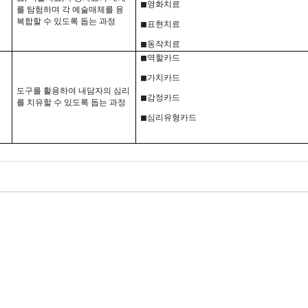
◼
영화치료
를 탐험하며 각 예술매체를 융
복합할 수 있도록 돕는 과정
◼표현
치료
◼동작
치료
◼
역할카드
◼
가치카드
도구를 활용하여 내담자의 심리
◼
감정카드
를 치유할 수 있도록 돕는 과정
◼
심리유형카드