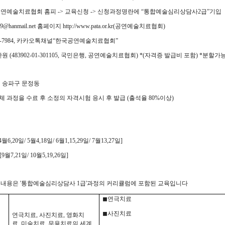
연예술치료협회 홈피
->
교육신청
->
신청과정명란에
“
통합예술심리상담사
2
급
”
기입
l69@hanmail.net
홈페이지
http://www.pata.or.kr(
공연예술치료협회
)
984,
카카오톡채널
“
한국공연예술치료협회
”
만원
(483902-01-301105,
국민은행
,
공연예술치료협회
)
*(
자격증 발급비 포함
) *
분할가
 송파구 문정동
체 과정을 수료 후 소정의 자격시험 응시 후 발급
(
출석율
80%
이상
)
 [4월6,20일/ 5월4,18일/ 6월1,15,29일/ 7월13,27일]
6 [9월7,21일/ 10월5,19,26일]
육내용은 '통합예술심리상담사 1급'과정의 커리큘럼에 포함된 교육입니다
◼
연극치료
◼
사진치료
연극치료
,
사진치료
,
영화치
료
,
미술치료
,
무용치료의 세계