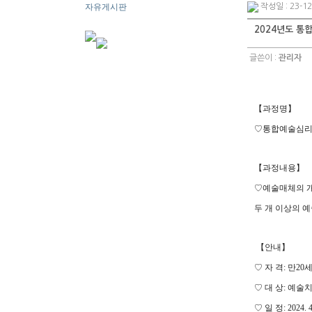
자유게시판
작성일 : 23-12
2024년도 통
글쓴이 :
관리자
【과정명
】
♡
통합예술심리
【
과정내용
】
♡
예술매체의 
두 개 이상의 
【
안내
】
♡
자 격
:
만
20
세
♡
대 상
:
예술치
♡
일 정
: 2024. 