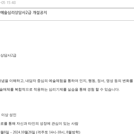
-05 15:48
합예술심리상담사2급 개설공지
상담사2급
개념을 이해하고
,
내담자 중심의 예술체험을 통하여 인지
,
행동
,
정서
,
영성 등의 변화를
예술매체를 복합적으로 적용하는 심리기제를 실습을 통해 경험 할 수 있습니다
.
 이상 성인
료를 통해 자신과 타인의 성장에 관심이 있는 사람
4
월
6
일
–
2024.10
월
26
일
(
격주토
14
시
-18
시, 8월방학
)