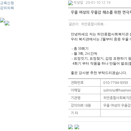
교육신청
작성일 : 20-01-10 12:19
강의의뢰
우울 여성의 우울감 해소를 위한 연극치
글쓴이 :
하안종합사회복…
안녕하세요 저는 하안종합사회복지관 
우리 복지관에서는 2월부터 중증 우울
- 총 10회기
- 월 3회, 2시간씩
- 표정짓기, 표정찾기, 감정 표현하기 
4회기 부터 작품을 하나 만들어 발표(
좋은 강사분 추천 부탁드리겠습니다.
전화번호
010-7794-9393
이메일
sulminji@haanwc
기관명
하안종합사회복지관 
강의의뢰 내용
우울 여성의 우울감 
기 타